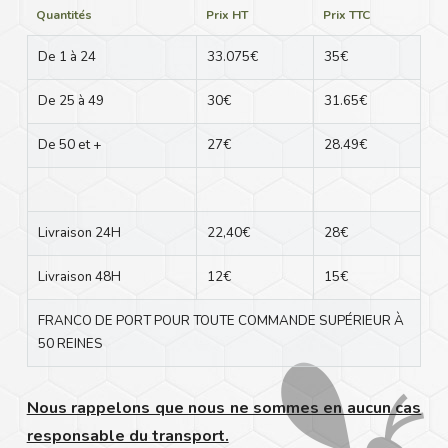
Quantités
Prix HT
Prix TTC
De 1 à 24
33.075€
35€
De 25 à 49
30€
31.65€
De 50 et +
27€
28.49€
Livraison 24H
22,40€
28€
Livraison 48H
12€
15€
FRANCO DE PORT POUR TOUTE COMMANDE SUPÉRIEUR À
50 REINES
Nous rappelons que nous ne sommes en aucun cas
responsable du transport.